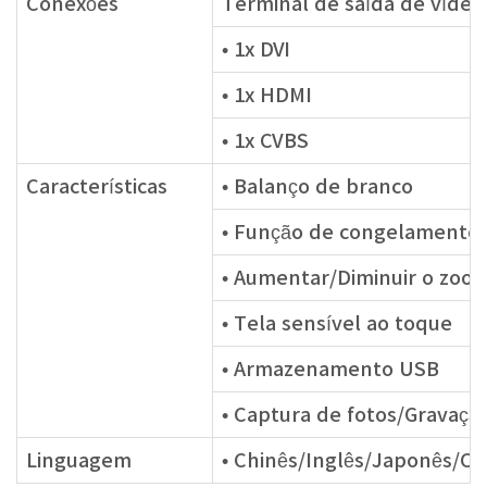
Conexões
Terminal de saída de vídeo
• 1x DVI
• 1x HDMI
• 1x CVBS
Características
• Balanço de branco
• Função de congelamento
• Aumentar/Diminuir o zoo
• Tela sensível ao toque
• Armazenamento USB
• Captura de fotos/Gravaçã
Linguagem
• Chinês/Inglês/Japonês/C