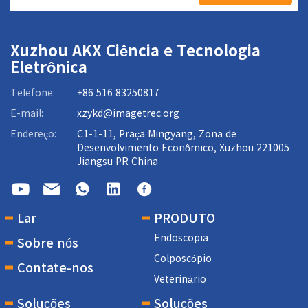
Xuzhou AKX Ciência e Tecnologia
Eletrônica
Telefone:
+86 516 83250817
E-mail:
xzykd@imagetrec.org
Endereço:
C1-1-11, Praça Mingyang, Zona de
Desenvolvimento Econômico, Xuzhou 221005
Jiangsu PR China
Lar
PRODUTO
Endoscopia
Sobre nós
Colposcópio
Contate-nos
Veterinário
Soluções
Soluções