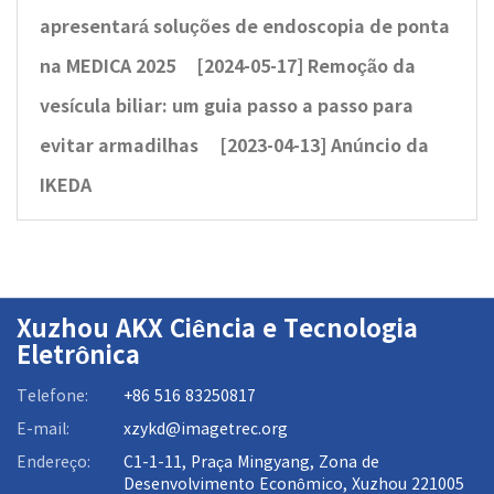
apresentará soluções de endoscopia de ponta
na MEDICA 2025
[2024-05-17]
Remoção da
vesícula biliar: um guia passo a passo para
evitar armadilhas
[2023-04-13]
Anúncio da
IKEDA
Xuzhou AKX Ciência e Tecnologia
Eletrônica
Telefone:
+86 516 83250817
E-mail:
xzykd@imagetrec.org
Endereço:
C1-1-11, Praça Mingyang, Zona de
Desenvolvimento Econômico, Xuzhou 221005