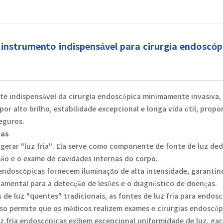
 instrumento indispensável para cirurgia endoscóp
e indispensável da cirurgia endoscópica minimamente invasiva,
por alto brilho, estabilidade excepcional e longa vida útil, pro
eguros.
cas
gerar "luz fria". Ela serve como componente de fonte de luz ded
ção e o exame de cavidades internas do corpo.
a endoscópicas fornecem iluminação de alta intensidade, garant
amental para a detecção de lesões e o diagnóstico de doenças.
de luz "quentes" tradicionais, as fontes de luz fria para endos
Isso permite que os médicos realizem exames e cirurgias endoscó
uz fria endoscópicas exibem excepcional uniformidade de luz, ga