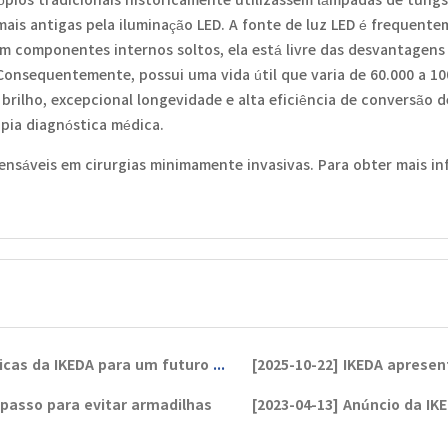
 mais antigas pela iluminação LED. A fonte de luz LED é freque
em componentes internos soltos, ela está livre das desvantagens
onsequentemente, possui uma vida útil que varia de 60.000 a 100
brilho, excepcional longevidade e alta eficiência de conversão d
pia diagnóstica médica.
pensáveis em cirurgias minimamente invasivas. Para obter mais i
KEDA para um futuro mais saudável.
[2025-10-22]
IKEDA apresen
 passo para evitar armadilhas
[2023-04-13]
Anúncio da IK