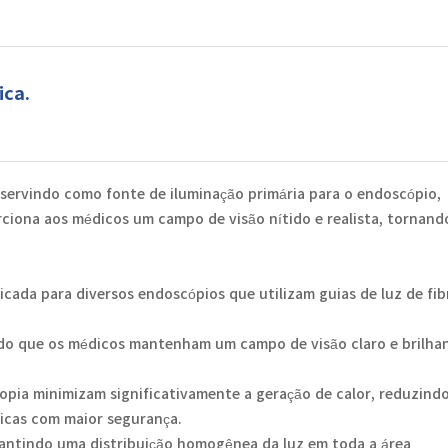
ica.
 servindo como fonte de iluminação primária para o endoscópio,
porciona aos médicos um campo de visão nítido e realista, tornand
icada para diversos endoscópios que utilizam guias de luz de fib
indo que os médicos mantenham um campo de visão claro e brilha
copia minimizam significativamente a geração de calor, reduzind
picas com maior segurança.
rantindo uma distribuição homogênea da luz em toda a área