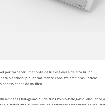
el por fornecer uma fonte de luz estável e de alto brilho.
uz para o endoscópio; normalmente consiste em fibras ópticas.
 às necessidades do médico.
ilizam lâmpadas halógenas ou de tungstênio-halogênio, enquanto a
stênio-halogênio ou xenônio, as demandas crescentes da indústr