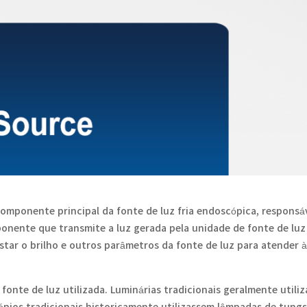
componente principal da fonte de luz fria endoscópica, responsáv
componente que transmite a luz gerada pela unidade de fonte de l
justar o brilho e outros parâmetros da fonte de luz para atender
e fonte de luz utilizada. Luminárias tradicionais geralmente ut
ópios tradicionais historicamente utilizassem lâmpadas de tung